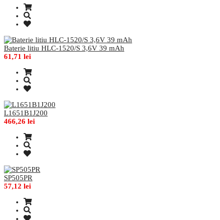
Baterie litiu HLC-1520/S 3,6V 39 mAh
61,71 lei
L1651B1J200
466,26 lei
SP505PR
57,12 lei