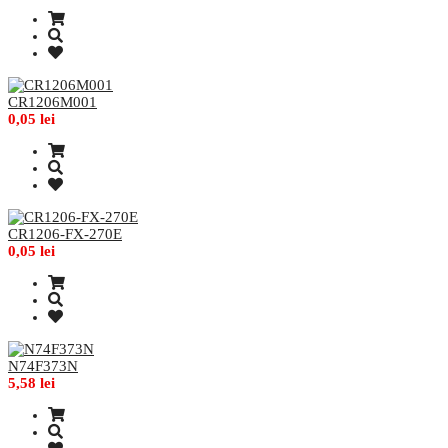
CR1206M001
0,05 lei
CR1206-FX-270E
0,05 lei
N74F373N
5,58 lei