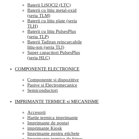
Baterii LiSOCl2 (LTC)
Baterii cu litiu metal-oxid
(seria TLM)
Baterii cu litiu plate (seria
TLH)
Baterii cu litiu PulsesPlus
(seria TLP)
Baterii Tadiran reincarcabile
litiu-ion (seria TLI)
Super capacitori PulsesPlus
(seria HLC)
COMPONENTE ELECTRONICE
Componente și dispozitive
Pasive si Electromecanice
Semiconductori
IMPRIMANTE TERMICE si MECANISME
Accesorii
Hartie termica imprimante
Imprimante de pontaj
imprimante Kiosk
Imprimante pentru etichete
Imprimante termice de birou