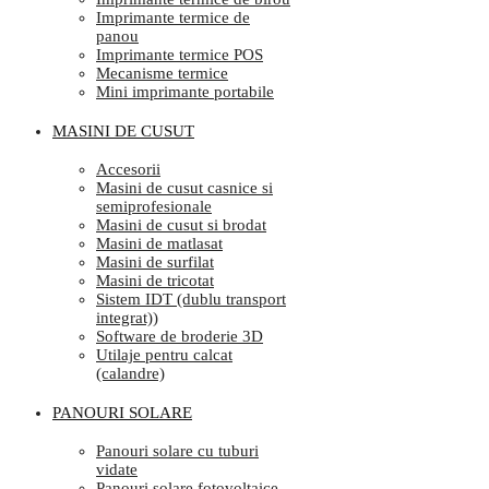
Imprimante termice de
panou
Imprimante termice POS
Mecanisme termice
Mini imprimante portabile
MASINI DE CUSUT
Accesorii
Masini de cusut casnice si
semiprofesionale
Masini de cusut si brodat
Masini de matlasat
Masini de surfilat
Masini de tricotat
Sistem IDT (dublu transport
integrat))
Software de broderie 3D
Utilaje pentru calcat
(calandre)
PANOURI SOLARE
Panouri solare cu tuburi
vidate
Panouri solare fotovoltaice